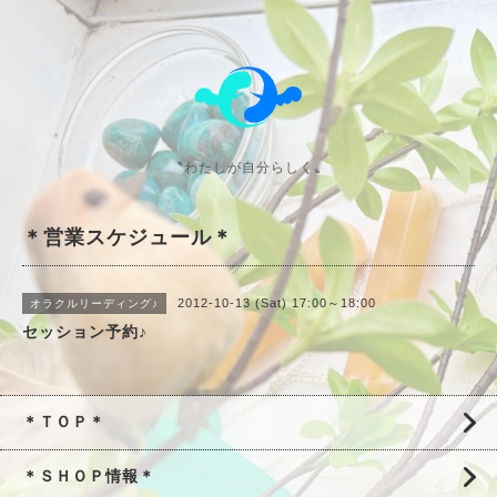
〝わたしが自分らしく〟
＊営業スケジュール＊
2012-10-13 (Sat) 17:00～18:00
オラクルリーディング♪
セッション予約♪
＊ＴＯＰ＊
＊ＳＨＯＰ情報＊