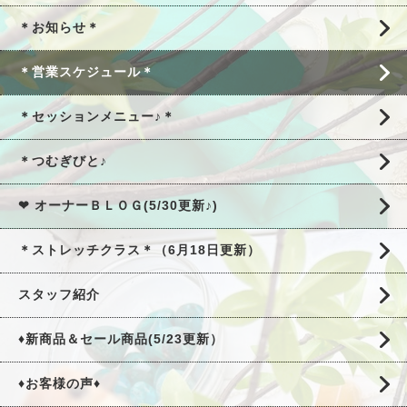
＊お知らせ＊
＊営業スケジュール＊
＊セッションメニュー♪＊
＊つむぎびと♪
❤ オーナーＢＬＯＧ(5/30更新♪)
＊ストレッチクラス＊（6月18日更新）
スタッフ紹介
♦新商品＆セール商品(5/23更新）
♦お客様の声♦