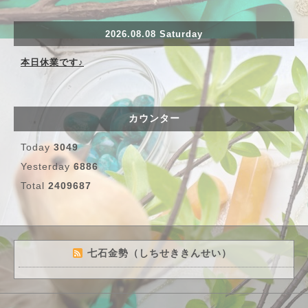
2026.08.08 Saturday
本日休業です♪
カウンター
Today
3049
Yesterday
6886
Total
2409687
七石金勢（しちせききんせい）