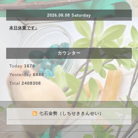
2026.08.08 Saturday
本日休業です♪
カウンター
Today
1670
Yesterday
6886
Total
2408308
七石金勢（しちせききんせい）