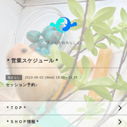
〝わたしが自分らしく〟
＊営業スケジュール＊
2010-06-02 (Wed) 18:00～19:30
指定なし
セッション予約♪
＊ＴＯＰ＊
＊ＳＨＯＰ情報＊