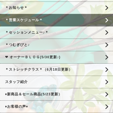
＊お知らせ＊
＊営業スケジュール＊
＊セッションメニュー♪＊
＊つむぎびと♪
❤ オーナーＢＬＯＧ(5/30更新♪)
＊ストレッチクラス＊（6月18日更新）
スタッフ紹介
♦新商品＆セール商品(5/23更新）
♦お客様の声♦