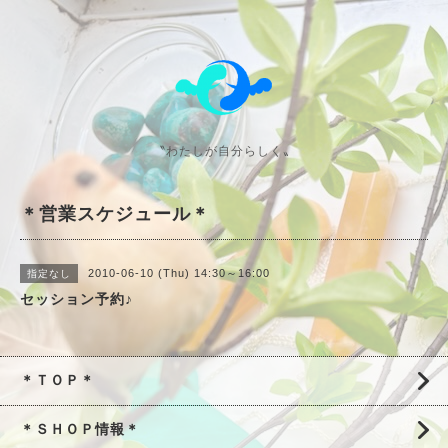
〝わたしが自分らしく〟
＊営業スケジュール＊
2010-06-10 (Thu) 14:30～16:00
指定なし
セッション予約♪
＊ＴＯＰ＊
＊ＳＨＯＰ情報＊