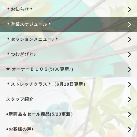
＊お知らせ＊
＊営業スケジュール＊
＊セッションメニュー♪＊
＊つむぎびと♪
❤ オーナーＢＬＯＧ(5/30更新♪)
＊ストレッチクラス＊（6月18日更新）
スタッフ紹介
♦新商品＆セール商品(5/23更新）
♦お客様の声♦