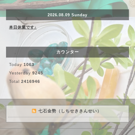
2026.08.09 Sunday
本日休業です♪
カウンター
Today
1063
Yesterday
9245
Total
2416946
七石金勢（しちせききんせい）