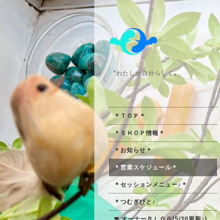
〝わたしが自分らしく〟
＊ＴＯＰ＊
＊ＳＨＯＰ情報＊
＊お知らせ＊
＊営業スケジュール＊
＊セッションメニュー♪＊
＊つむぎびと♪
❤ オーナーＢＬＯＧ(5/30更新♪)