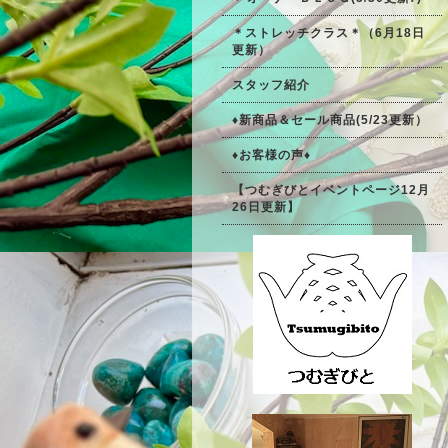
＊ストレッチクラス＊（6月18日
更新）
スタッフ紹介
♦新商品＆セール商品(5/23更新）
♦お客様の声♦
【つむぎびとイベントページ12月
26日更新】