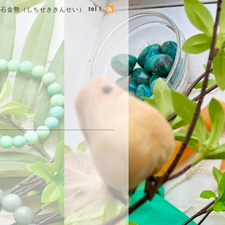
tel /
七石金勢（しちせききんせい）