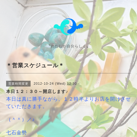
〝わたしが自分らしく〟
＊営業スケジュール＊
2012-10-24 (Wed) 12:30～
営業時間変更
本日１２：３０～開店します♪
本日は真に勝手ながら、１２時半よりお店を開けさせ
ていただきます。
（＾＾）／♪
七石金勢