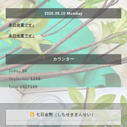
2026.08.10 Monday
本日休業です♪
本日休業です♪
カウンター
Today
50
Yesterday
1256
Total
2417189
七石金勢（しちせききんせい）