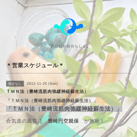
〝わたしが自分らしく〟
＊営業スケジュール＊
2012-11-25 (Sun)
指定なし
ＴＭＮ法（豊崎流筋肉弛緩神経蘇生法）
「ＴＭＮ法（豊崎流筋肉弛緩神経蘇生法）」
「ＴＭＮ法（豊崎流筋肉弛緩神経蘇生法）」
合気道の風雲児
豊崎円空就保
が施術！