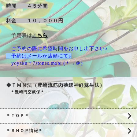
時間 ４５分間
料金 １０，０００円
予定表は
こちら
ご予約の際に希望時間をお申し出下さい♪
予約はメールか店頭にて♪
yoyaku＊7stones.mobi (＊→＠)
◆ＴＭＮ法（豊崎流筋肉弛緩神経蘇生法）
＊豊崎円空就保＊
＊ＴＯＰ＊
＊ＳＨＯＰ情報＊