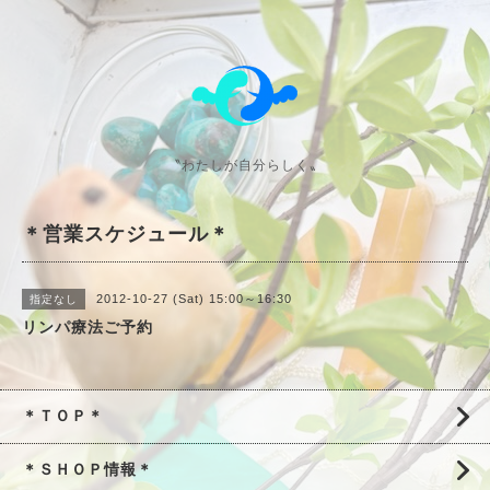
〝わたしが自分らしく〟
＊営業スケジュール＊
2012-10-27 (Sat) 15:00～16:30
指定なし
リンパ療法ご予約
＊ＴＯＰ＊
＊ＳＨＯＰ情報＊