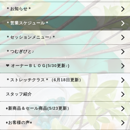
＊お知らせ＊
＊営業スケジュール＊
＊セッションメニュー♪＊
＊つむぎびと♪
❤ オーナーＢＬＯＧ(5/30更新♪)
＊ストレッチクラス＊（6月18日更新）
スタッフ紹介
♦新商品＆セール商品(5/23更新）
♦お客様の声♦