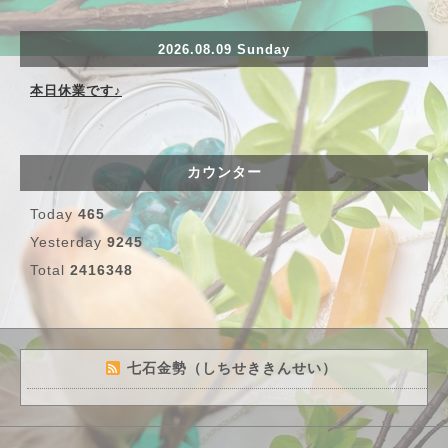
2026.08.09 Sunday
本日休業です♪
カウンター
Today
465
Yesterday
9245
Total
2416348
七石金勢（しちせききんせい）