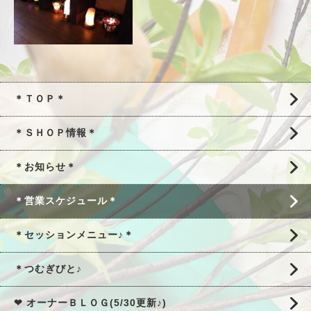
＊ＴＯＰ＊
＊ＳＨＯＰ情報＊
＊お知らせ＊
＊営業スケジュール＊
＊セッションメニュー♪＊
＊つむぎびと♪
❤ オーナーＢＬＯＧ(5/30更新♪)