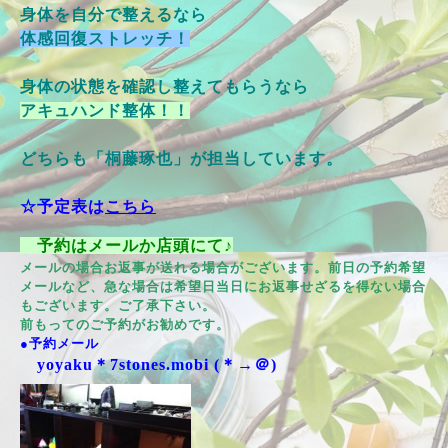
身体を自分で整えるなら
体感回復ストレッチ！
身体の状態を確認し整えてもらうなら
アキュハンド整体！！
どちらも「桐藤琢也」が担当しています。
☆予定表は
こちら
予約はメールか店頭にて♪
メールの場合お返事が送れる場合がございます。前日の予約希望
メールなど、急な場合は希望日当日にお返事せざるを得ない場合
もございます。ご了承下さい。
前もってのご予約がお勧めです。
●予約メール
yoyaku＊7stones.mobi (＊→＠)