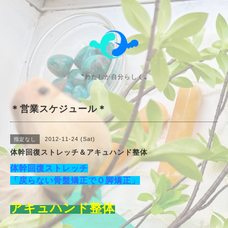
〝わたしが自分らしく〟
＊営業スケジュール＊
2012-11-24 (Sat)
指定なし
体幹回復ストレッチ＆アキュハンド整体
体幹回復ストレッチ
「戻らない骨盤矯正でＯ脚矯正」
アキュハンド整体