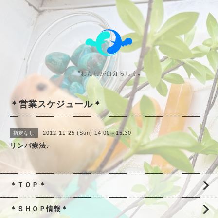
〝わたしが自分らしく〟
＊営業スケジュール＊
2012-11-25 (Sun) 14:00～15:30
指定なし
リンパ療法♪
＊ＴＯＰ＊
＊ＳＨＯＰ情報＊