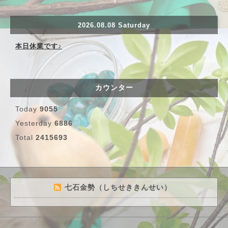
2026.08.08 Saturday
本日休業です♪
カウンター
Today
9055
Yesterday
6886
Total
2415693
七石金勢（しちせききんせい）