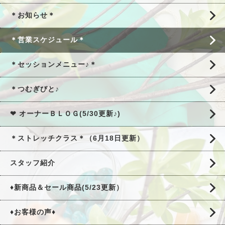
＊お知らせ＊
＊営業スケジュール＊
＊セッションメニュー♪＊
＊つむぎびと♪
❤ オーナーＢＬＯＧ(5/30更新♪)
＊ストレッチクラス＊（6月18日更新）
スタッフ紹介
♦新商品＆セール商品(5/23更新）
♦お客様の声♦