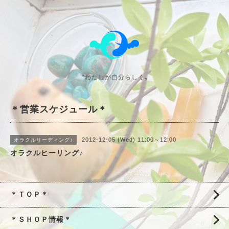
〝わたしが自分らしく〟
＊営業スケジュール＊
2012-12-05 (Wed) 11:00～12:00
オラクルリーディング♪
オラクルヒーリング♪
＊ＴＯＰ＊
＊ＳＨＯＰ情報＊