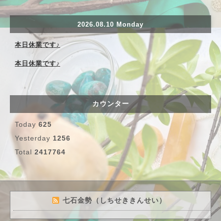
2026.08.10 Monday
本日休業です♪
本日休業です♪
カウンター
Today
625
Yesterday
1256
Total
2417764
七石金勢（しちせききんせい）