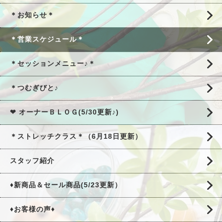
＊お知らせ＊
＊営業スケジュール＊
＊セッションメニュー♪＊
＊つむぎびと♪
❤ オーナーＢＬＯＧ(5/30更新♪)
＊ストレッチクラス＊（6月18日更新）
スタッフ紹介
♦新商品＆セール商品(5/23更新）
♦お客様の声♦