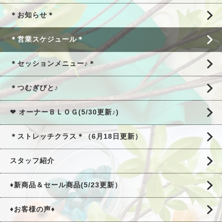
＊お知らせ＊
＊営業スケジュール＊
＊セッションメニュー♪＊
＊つむぎびと♪
❤ オーナーＢＬＯＧ(5/30更新♪)
＊ストレッチクラス＊（6月18日更新）
スタッフ紹介
♦新商品＆セール商品(5/23更新）
♦お客様の声♦