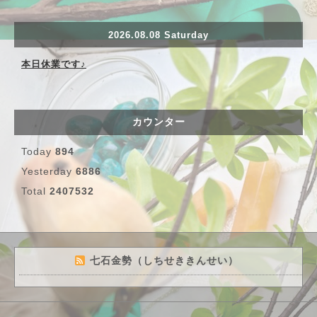
2026.08.08 Saturday
本日休業です♪
カウンター
Today
894
Yesterday
6886
Total
2407532
七石金勢（しちせききんせい）