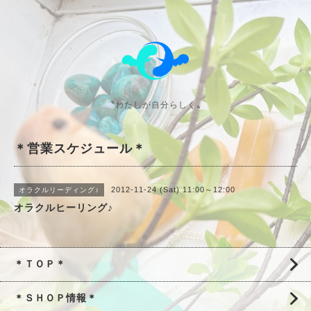
〝わたしが自分らしく〟
＊営業スケジュール＊
2012-11-24 (Sat) 11:00～12:00
オラクルリーディング♪
オラクルヒーリング♪
＊ＴＯＰ＊
＊ＳＨＯＰ情報＊