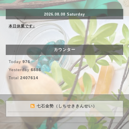
2026.08.08 Saturday
本日休業です♪
カウンター
Today
976
Yesterday
6886
Total
2407614
七石金勢（しちせききんせい）