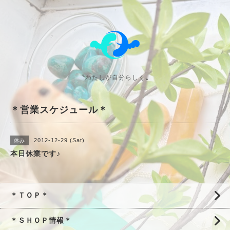
〝わたしが自分らしく〟
＊営業スケジュール＊
2012-12-29 (Sat)
休み
本日休業です♪
＊ＴＯＰ＊
＊ＳＨＯＰ情報＊