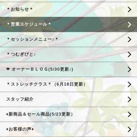
＊お知らせ＊
＊営業スケジュール＊
＊セッションメニュー♪＊
＊つむぎびと♪
❤ オーナーＢＬＯＧ(5/30更新♪)
＊ストレッチクラス＊（6月18日更新）
スタッフ紹介
♦新商品＆セール商品(5/23更新）
♦お客様の声♦