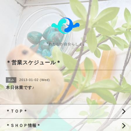
〝わたしが自分らしく〟
＊営業スケジュール＊
2013-01-02 (Wed)
休み
本日休業です♪
＊ＴＯＰ＊
＊ＳＨＯＰ情報＊