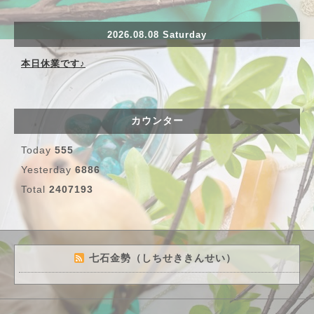
2026.08.08 Saturday
本日休業です♪
カウンター
Today
555
Yesterday
6886
Total
2407193
七石金勢（しちせききんせい）