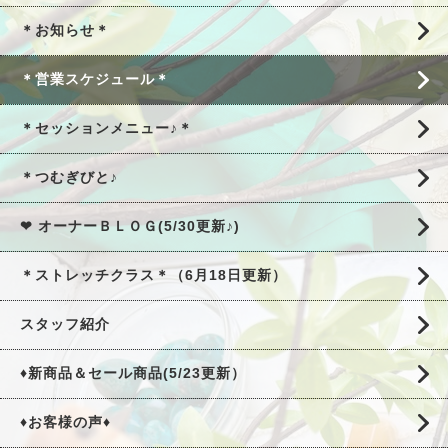
＊お知らせ＊
＊営業スケジュール＊
＊セッションメニュー♪＊
＊つむぎびと♪
❤ オーナーＢＬＯＧ(5/30更新♪)
＊ストレッチクラス＊（6月18日更新）
スタッフ紹介
♦新商品＆セール商品(5/23更新）
♦お客様の声♦