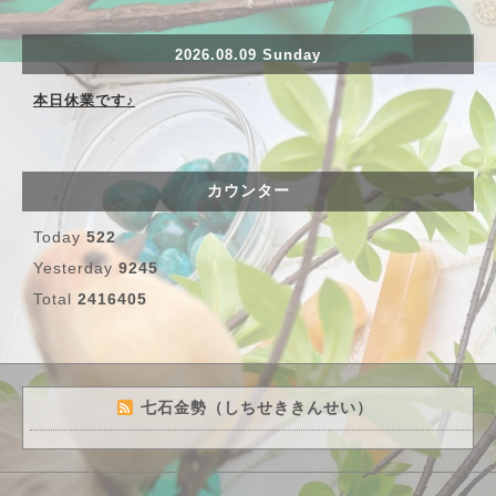
2026.08.09 Sunday
本日休業です♪
カウンター
Today
522
Yesterday
9245
Total
2416405
七石金勢（しちせききんせい）