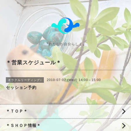
〝わたしが自分らしく〟
＊営業スケジュール＊
2010-07-07 (Wed) 14:00～15:00
オラクルリーディング♪
セッション予約
＊ＴＯＰ＊
＊ＳＨＯＰ情報＊