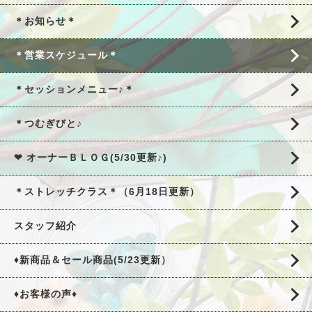
＊お知らせ＊
＊営業スケジュール＊
＊セッションメニュー♪＊
＊つむぎびと♪
❤ オーナーＢＬＯＧ(5/30更新♪)
＊ストレッチクラス＊（6月18日更新）
スタッフ紹介
♦新商品＆セール商品(5/23更新）
♦お客様の声♦