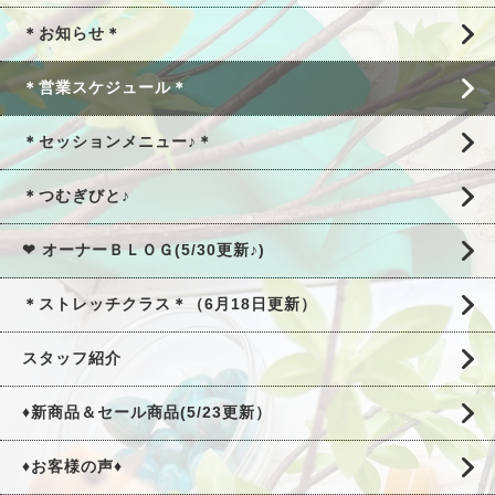
＊お知らせ＊
＊営業スケジュール＊
＊セッションメニュー♪＊
＊つむぎびと♪
❤ オーナーＢＬＯＧ(5/30更新♪)
＊ストレッチクラス＊（6月18日更新）
スタッフ紹介
♦新商品＆セール商品(5/23更新）
♦お客様の声♦