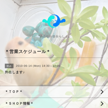
〝わたしが自分らしく〟
＊営業スケジュール＊
2010-06-14 (Mon) 14:30～17:00
休み
外出します♪
＊ＴＯＰ＊
＊ＳＨＯＰ情報＊