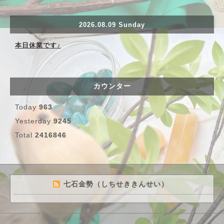
2026.08.09 Sunday
本日休業です♪
カウンター
Today
963
Yesterday
9245
Total
2416846
七石金勢（しちせききんせい）