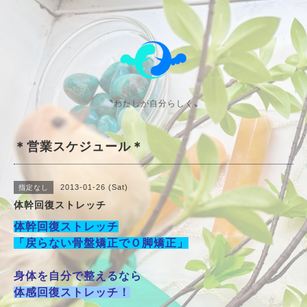
〝わたしが自分らしく〟
＊営業スケジュール＊
2013-01-26 (Sat)
指定なし
体幹回復ストレッチ
体幹回復ストレッチ
「戻らない骨盤矯正でＯ脚矯正」
身体を自分で整えるなら
体感回復ストレッチ！