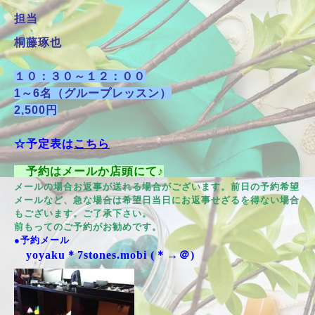
担当
桐藤琢也
１０：３０～１２：００
1～6名（グループレッスン）
2,500円
☆予定表は
こちら
予約はメールか店頭にて♪
メールの場合お返事が送れる場合がございます。前日の予約希望
メールなど、急な場合は希望日当日にお返事せざるを得ない場合
もございます。ご了承下さい。
前もってのご予約がお勧めです。
●予約メール
yoyaku＊7stones.mobi (＊→＠)