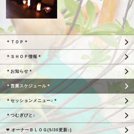
＊ＴＯＰ＊
＊ＳＨＯＰ情報＊
＊お知らせ＊
＊営業スケジュール＊
＊セッションメニュー♪＊
＊つむぎびと♪
❤ オーナーＢＬＯＧ(5/30更新♪)