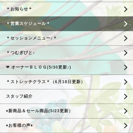
＊お知らせ＊
＊営業スケジュール＊
＊セッションメニュー♪＊
＊つむぎびと♪
❤ オーナーＢＬＯＧ(5/30更新♪)
＊ストレッチクラス＊（6月18日更新）
スタッフ紹介
♦新商品＆セール商品(5/23更新）
♦お客様の声♦