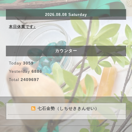
2026.08.08 Saturday
本日休業です♪
カウンター
Today
3059
Yesterday
6886
Total
2409697
七石金勢（しちせききんせい）