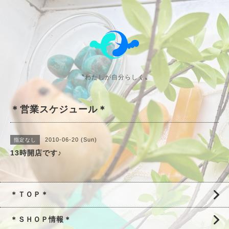
〝わたしが自分らしく〟
＊営業スケジュール＊
2010-06-20 (Sun)
指定なし
13時開店です♪
＊ＴＯＰ＊
＊ＳＨＯＰ情報＊