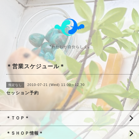
〝わたしが自分らしく〟
＊営業スケジュール＊
2010-07-21 (Wed) 11:00～12:30
指定なし
セッション予約
＊ＴＯＰ＊
＊ＳＨＯＰ情報＊