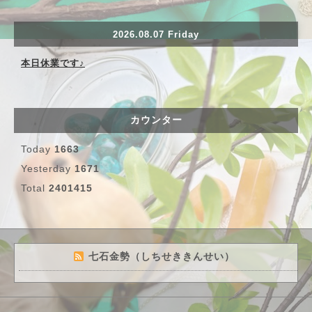
2026.08.07 Friday
本日休業です♪
カウンター
Today
1663
Yesterday
1671
Total
2401415
七石金勢（しちせききんせい）