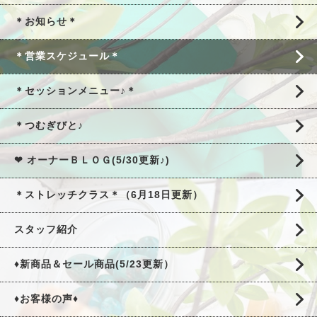
＊お知らせ＊
＊営業スケジュール＊
＊セッションメニュー♪＊
＊つむぎびと♪
❤ オーナーＢＬＯＧ(5/30更新♪)
＊ストレッチクラス＊（6月18日更新）
スタッフ紹介
♦新商品＆セール商品(5/23更新）
♦お客様の声♦