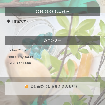
2026.08.08 Saturday
本日休業です♪
カウンター
Today
2352
Yesterday
6886
Total
2408990
七石金勢（しちせききんせい）