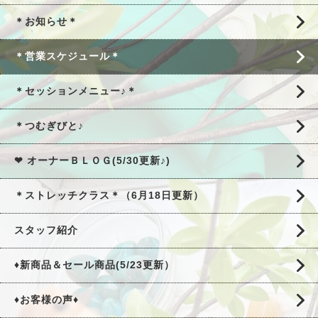
＊お知らせ＊
＊営業スケジュール＊
＊セッションメニュー♪＊
＊つむぎびと♪
❤ オーナーＢＬＯＧ(5/30更新♪)
＊ストレッチクラス＊（6月18日更新）
スタッフ紹介
♦新商品＆セール商品(5/23更新）
♦お客様の声♦