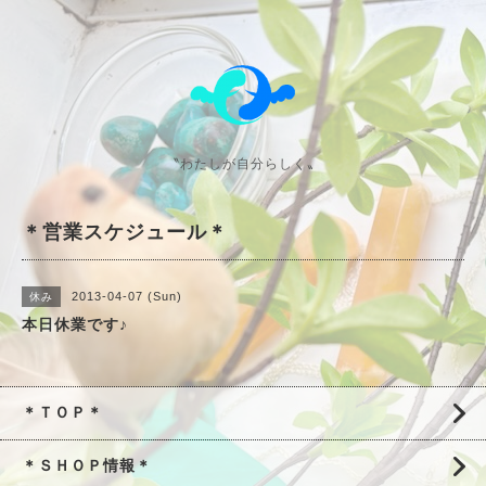
〝わたしが自分らしく〟
＊営業スケジュール＊
2013-04-07 (Sun)
休み
本日休業です♪
＊ＴＯＰ＊
＊ＳＨＯＰ情報＊