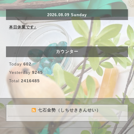
2026.08.09 Sunday
本日休業です♪
カウンター
Today
602
Yesterday
9245
Total
2416485
七石金勢（しちせききんせい）