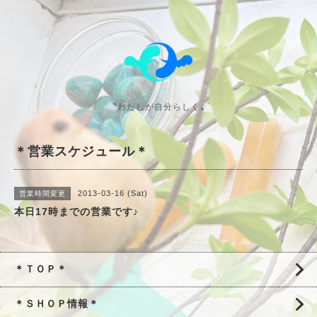
〝わたしが自分らしく〟
＊営業スケジュール＊
2013-03-16 (Sat)
営業時間変更
本日17時までの営業です♪
＊ＴＯＰ＊
＊ＳＨＯＰ情報＊