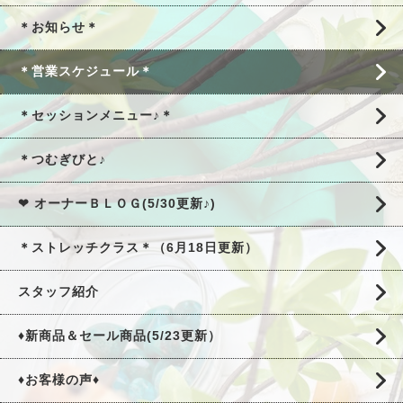
＊お知らせ＊
＊営業スケジュール＊
＊セッションメニュー♪＊
＊つむぎびと♪
❤ オーナーＢＬＯＧ(5/30更新♪)
＊ストレッチクラス＊（6月18日更新）
スタッフ紹介
♦新商品＆セール商品(5/23更新）
♦お客様の声♦