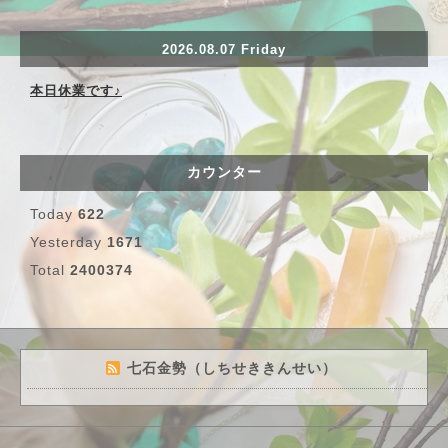
2026.08.07 Friday
本日休業です♪
カウンター
Today
622
Yesterday
1671
Total
2400374
七石金勢（しちせききんせい）