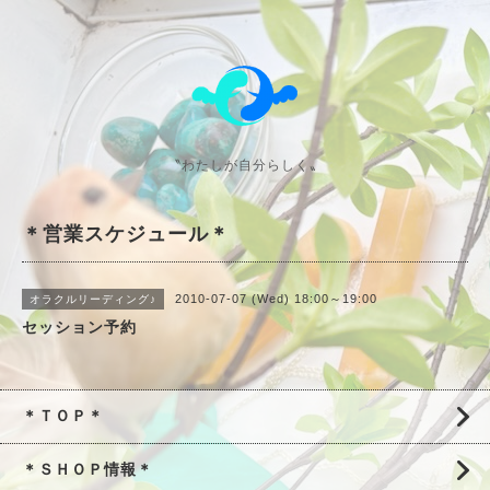
〝わたしが自分らしく〟
＊営業スケジュール＊
2010-07-07 (Wed) 18:00～19:00
オラクルリーディング♪
セッション予約
＊ＴＯＰ＊
＊ＳＨＯＰ情報＊