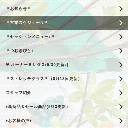
＊お知らせ＊
＊営業スケジュール＊
＊セッションメニュー♪＊
＊つむぎびと♪
❤ オーナーＢＬＯＧ(5/30更新♪)
＊ストレッチクラス＊（6月18日更新）
スタッフ紹介
♦新商品＆セール商品(5/23更新）
♦お客様の声♦