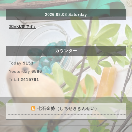
2026.08.08 Saturday
本日休業です♪
カウンター
Today
9153
Yesterday
6886
Total
2415791
七石金勢（しちせききんせい）