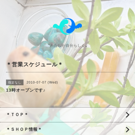
〝わたしが自分らしく〟
＊営業スケジュール＊
2010-07-07 (Wed)
指定なし
13時オープンです♪
＊ＴＯＰ＊
＊ＳＨＯＰ情報＊