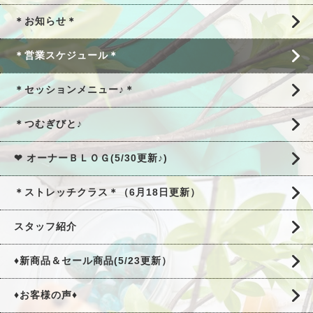
＊お知らせ＊
＊営業スケジュール＊
＊セッションメニュー♪＊
＊つむぎびと♪
❤ オーナーＢＬＯＧ(5/30更新♪)
＊ストレッチクラス＊（6月18日更新）
スタッフ紹介
♦新商品＆セール商品(5/23更新）
♦お客様の声♦