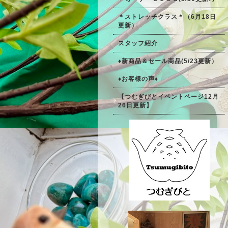
＊ストレッチクラス＊（6月18日
更新）
スタッフ紹介
♦新商品＆セール商品(5/23更新）
♦お客様の声♦
【つむぎびとイベントページ12月
26日更新】