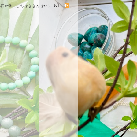
tel /
七石金勢（しちせききんせい）