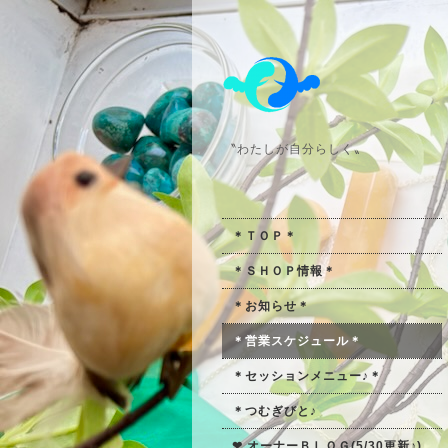
〝わたしが自分らしく〟
＊ＴＯＰ＊
＊ＳＨＯＰ情報＊
＊お知らせ＊
＊営業スケジュール＊
＊セッションメニュー♪＊
＊つむぎびと♪
❤ オーナーＢＬＯＧ(5/30更新♪)