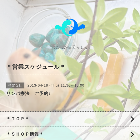
〝わたしが自分らしく〟
＊営業スケジュール＊
2013-04-18 (Thu) 11:30～13:00
指定なし
リンパ療法 ご予約♪
＊ＴＯＰ＊
＊ＳＨＯＰ情報＊