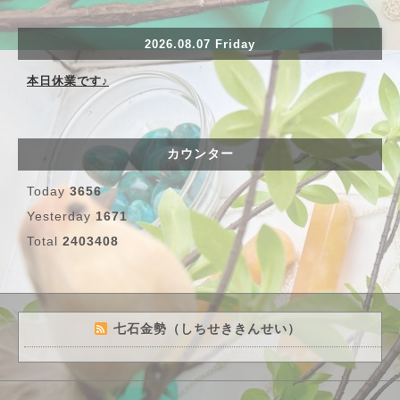
2026.08.07 Friday
本日休業です♪
カウンター
Today
3656
Yesterday
1671
Total
2403408
七石金勢（しちせききんせい）