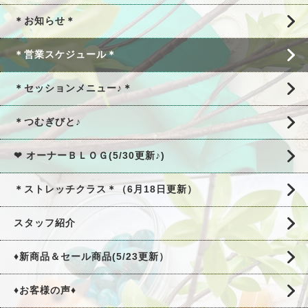
＊お知らせ＊
＊営業スケジュール＊
＊セッションメニュー♪＊
＊つむぎびと♪
❤ オーナーＢＬＯＧ(5/30更新♪)
＊ストレッチクラス＊（6月18日更新）
スタッフ紹介
♦新商品＆セール商品(5/23更新）
♦お客様の声♦