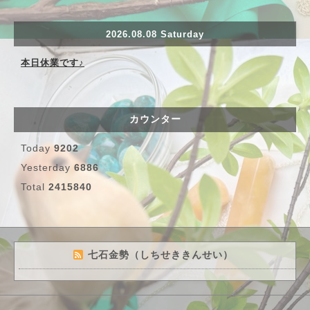
2026.08.08 Saturday
本日休業です♪
カウンター
Today
9202
Yesterday
6886
Total
2415840
七石金勢（しちせききんせい）