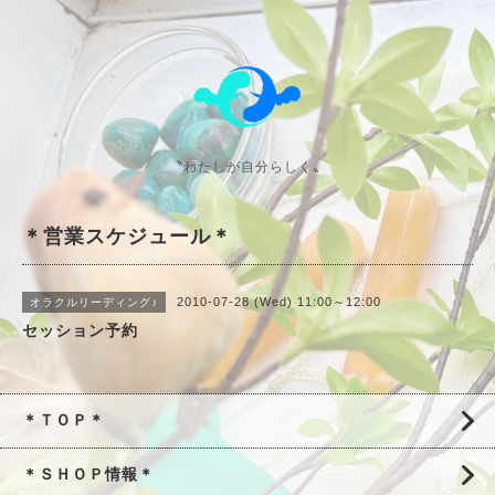
〝わたしが自分らしく〟
＊営業スケジュール＊
2010-07-28 (Wed) 11:00～12:00
オラクルリーディング♪
セッション予約
＊ＴＯＰ＊
＊ＳＨＯＰ情報＊