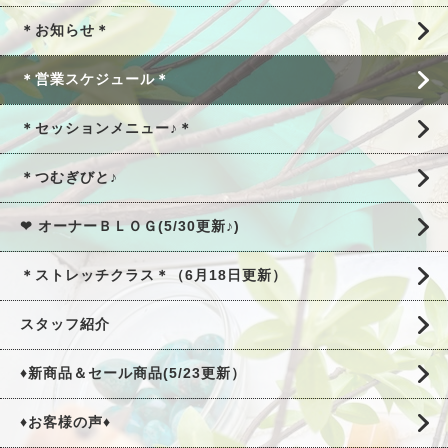
＊お知らせ＊
＊営業スケジュール＊
＊セッションメニュー♪＊
＊つむぎびと♪
❤ オーナーＢＬＯＧ(5/30更新♪)
＊ストレッチクラス＊（6月18日更新）
スタッフ紹介
♦新商品＆セール商品(5/23更新）
♦お客様の声♦