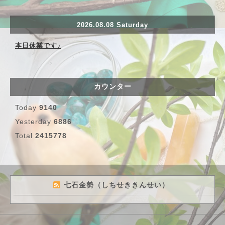
2026.08.08 Saturday
本日休業です♪
カウンター
Today
9140
Yesterday
6886
Total
2415778
七石金勢（しちせききんせい）