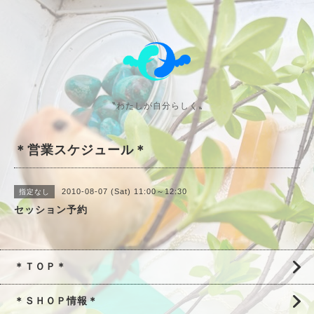
〝わたしが自分らしく〟
＊営業スケジュール＊
2010-08-07 (Sat) 11:00～12:30
指定なし
セッション予約
＊ＴＯＰ＊
＊ＳＨＯＰ情報＊