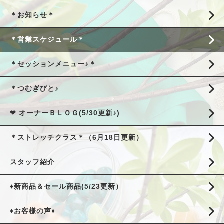
＊お知らせ＊
＊営業スケジュール＊
＊セッションメニュー♪＊
＊つむぎびと♪
❤ オーナーＢＬＯＧ(5/30更新♪)
＊ストレッチクラス＊（6月18日更新）
スタッフ紹介
♦新商品＆セール商品(5/23更新）
♦お客様の声♦