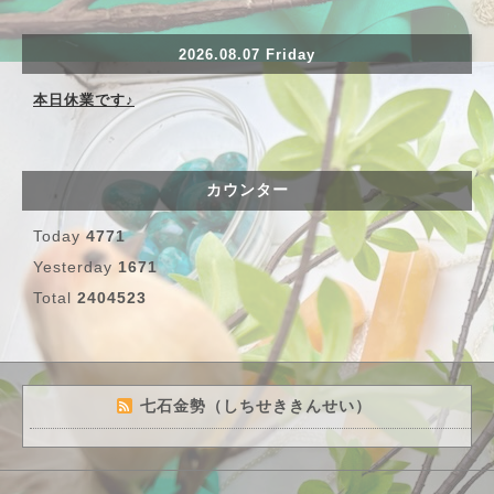
2026.08.07 Friday
本日休業です♪
カウンター
Today
4771
Yesterday
1671
Total
2404523
七石金勢（しちせききんせい）