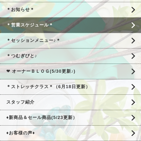
＊お知らせ＊
＊営業スケジュール＊
＊セッションメニュー♪＊
＊つむぎびと♪
❤ オーナーＢＬＯＧ(5/30更新♪)
＊ストレッチクラス＊（6月18日更新）
スタッフ紹介
♦新商品＆セール商品(5/23更新）
♦お客様の声♦