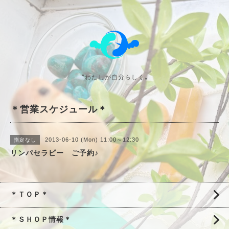
〝わたしが自分らしく〟
＊営業スケジュール＊
2013-06-10 (Mon) 11:00～12:30
指定なし
リンパセラピー ご予約♪
＊ＴＯＰ＊
＊ＳＨＯＰ情報＊