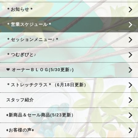
＊お知らせ＊
＊営業スケジュール＊
＊セッションメニュー♪＊
＊つむぎびと♪
❤ オーナーＢＬＯＧ(5/30更新♪)
＊ストレッチクラス＊（6月18日更新）
スタッフ紹介
♦新商品＆セール商品(5/23更新）
♦お客様の声♦