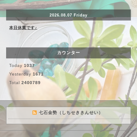
2026.08.07 Friday
本日休業です♪
カウンター
Today
1037
Yesterday
1671
Total
2400789
七石金勢（しちせききんせい）