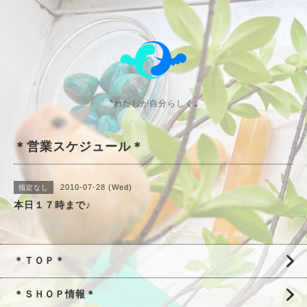
〝わたしが自分らしく〟
＊営業スケジュール＊
2010-07-28 (Wed)
指定なし
本日１７時まで♪
＊ＴＯＰ＊
＊ＳＨＯＰ情報＊