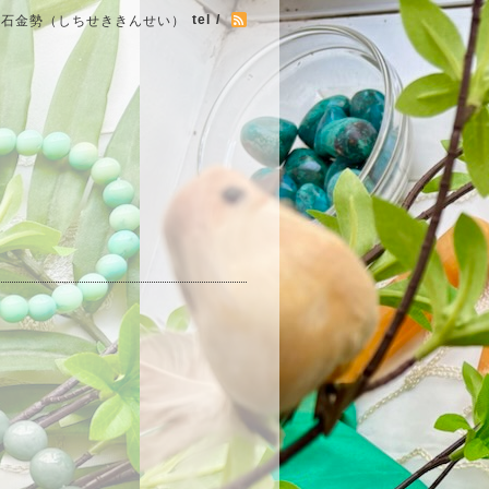
tel /
七石金勢（しちせききんせい）