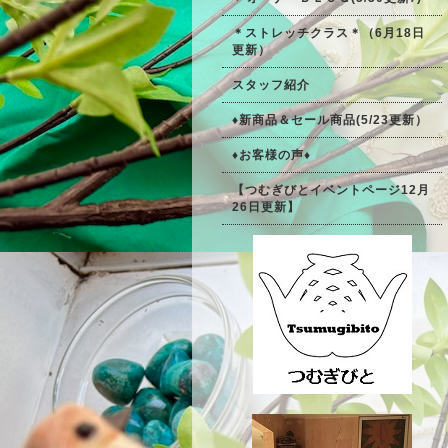
＊ストレッチクラス＊（6月18日
更新）
スタッフ紹介
♦新商品＆セール商品(5/23更新）
♦お客様の声♦
【つむぎびとイベントページ12月
26日更新】