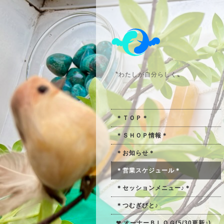
〝わたしが自分らしく〟
＊ＴＯＰ＊
＊ＳＨＯＰ情報＊
＊お知らせ＊
＊営業スケジュール＊
＊セッションメニュー♪＊
＊つむぎびと♪
❤ オーナーＢＬＯＧ(5/30更新♪)