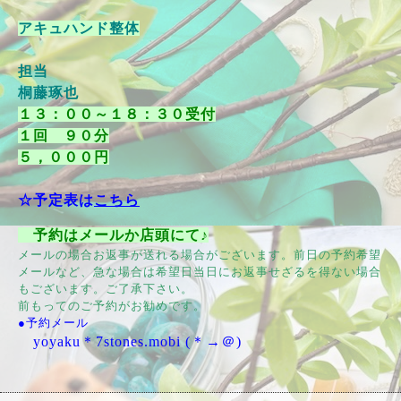
アキュハンド整体
担当
桐藤琢也
１３：００～１８：３０受付
１回 ９０分
５，０００円
☆予定表は
こちら
予約はメールか店頭にて♪
メールの場合お返事が送れる場合がございます。前日の予約希望
メールなど、急な場合は希望日当日にお返事せざるを得ない場合
もございます。ご了承下さい。
前もってのご予約がお勧めです。
●予約メール
yoyaku＊7stones.mobi (＊→＠)