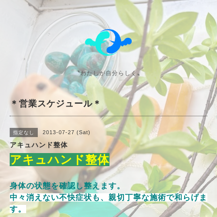
〝わたしが自分らしく〟
＊営業スケジュール＊
2013-07-27 (Sat)
指定なし
アキュハンド整体
アキュハンド整体
身体の状態を確認し整えます。
中々消えない不快症状も、親切丁寧な施術で和らげま
す。