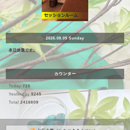
2026.08.09 Sunday
本日休業です♪
カウンター
Today
726
Yesterday
9245
Total
2416609