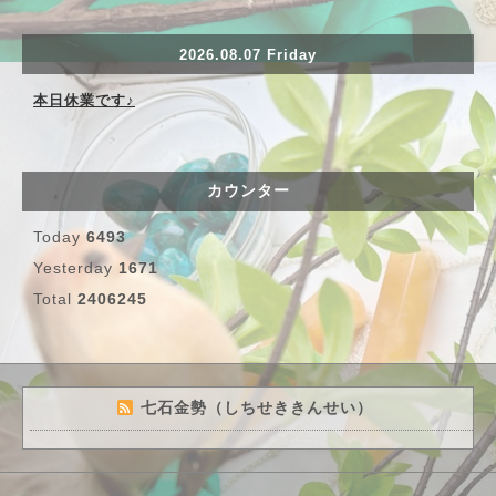
2026.08.07 Friday
本日休業です♪
カウンター
Today
6493
Yesterday
1671
Total
2406245
七石金勢（しちせききんせい）