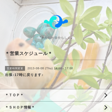
〝わたしが自分らしく〟
＊営業スケジュール＊
2013-08-08 (Thu) 14:00～17:00
営業時間変更
出張♪17時に戻ります♪
＊ＴＯＰ＊
＊ＳＨＯＰ情報＊