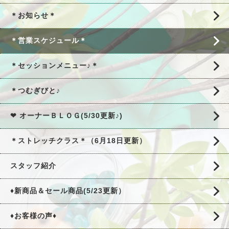
＊お知らせ＊
＊営業スケジュール＊
＊セッションメニュー♪＊
＊つむぎびと♪
❤ オーナーＢＬＯＧ(5/30更新♪)
＊ストレッチクラス＊（6月18日更新）
スタッフ紹介
♦新商品＆セール商品(5/23更新）
♦お客様の声♦