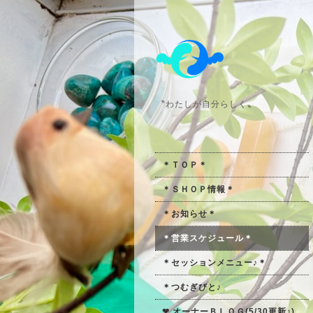
〝わたしが自分らしく〟
＊ＴＯＰ＊
＊ＳＨＯＰ情報＊
＊お知らせ＊
＊営業スケジュール＊
＊セッションメニュー♪＊
＊つむぎびと♪
❤ オーナーＢＬＯＧ(5/30更新♪)