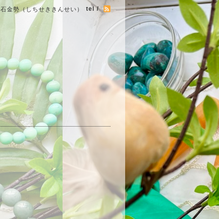
tel /
七石金勢（しちせききんせい）