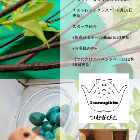
＊ストレッチクラス＊（6月18日
更新）
スタッフ紹介
♦新商品＆セール商品(5/23更新）
♦お客様の声♦
【つむぎびとイベントページ12月
26日更新】