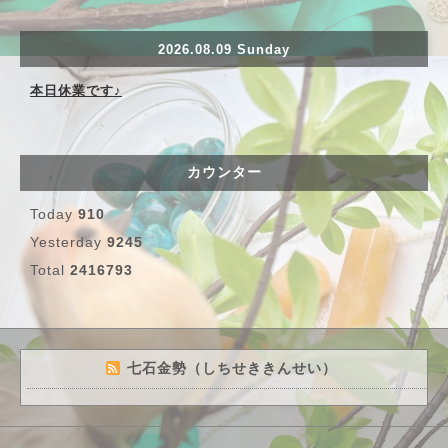
2026.08.09 Sunday
本日休業です♪
カウンター
Today
910
Yesterday
9245
Total
2416793
七石金勢（しちせききんせい）