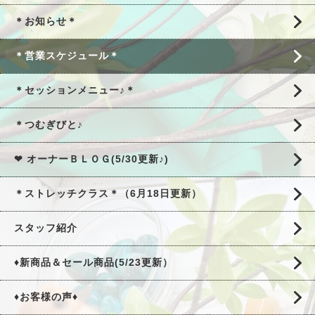
＊お知らせ＊
＊営業スケジュール＊
＊セッションメニュー♪＊
＊つむぎびと♪
❤ オーナーＢＬＯＧ(5/30更新♪)
＊ストレッチクラス＊（6月18日更新）
スタッフ紹介
♦新商品＆セール商品(5/23更新）
♦お客様の声♦