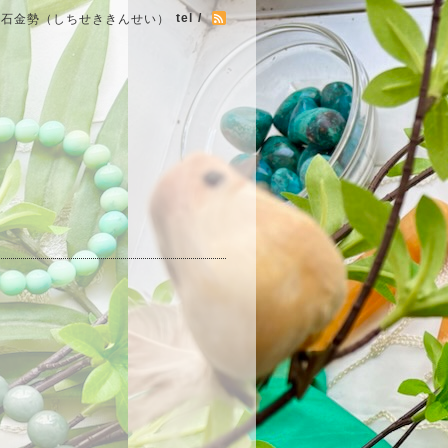
tel /
七石金勢（しちせききんせい）