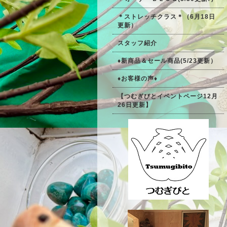
＊ストレッチクラス＊（6月18日
更新）
スタッフ紹介
♦新商品＆セール商品(5/23更新）
♦お客様の声♦
【つむぎびとイベントページ12月
26日更新】