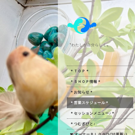
〝わたしが自分らしく〟
＊ＴＯＰ＊
＊ＳＨＯＰ情報＊
＊お知らせ＊
＊営業スケジュール＊
＊セッションメニュー♪＊
＊つむぎびと♪
❤ オーナーＢＬＯＧ(5/30更新♪)