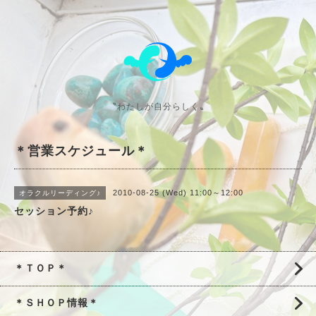
〝わたしが自分らしく〟
＊営業スケジュール＊
2010-08-25 (Wed) 11:00～12:00
オラクルリーディング♪
セッション予約♪
＊ＴＯＰ＊
＊ＳＨＯＰ情報＊