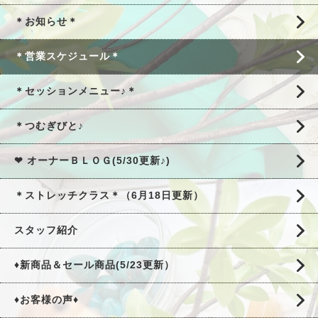
＊お知らせ＊
＊営業スケジュール＊
＊セッションメニュー♪＊
＊つむぎびと♪
❤ オーナーＢＬＯＧ(5/30更新♪)
＊ストレッチクラス＊（6月18日更新）
スタッフ紹介
♦新商品＆セール商品(5/23更新）
♦お客様の声♦