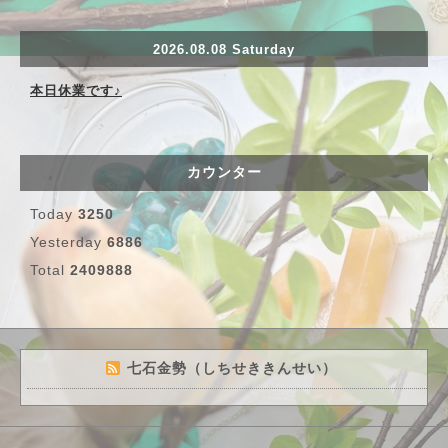
2026.08.08 Saturday
本日休業です♪
カウンター
Today
3250
Yesterday
6886
Total
2409888
七石金勢（しちせききんせい）