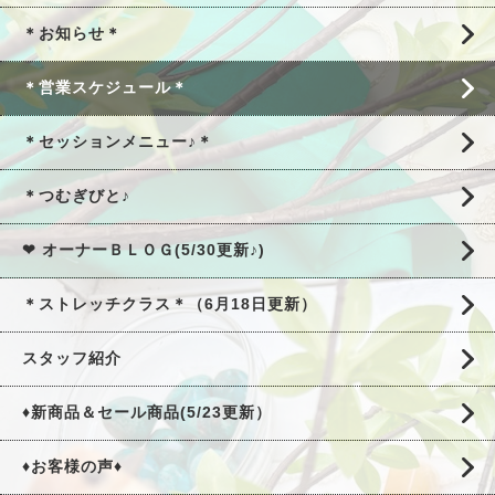
＊お知らせ＊
＊営業スケジュール＊
＊セッションメニュー♪＊
＊つむぎびと♪
❤ オーナーＢＬＯＧ(5/30更新♪)
＊ストレッチクラス＊（6月18日更新）
スタッフ紹介
♦新商品＆セール商品(5/23更新）
♦お客様の声♦