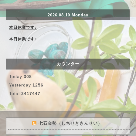
2026.08.10 Monday
本日休業です♪
本日休業です♪
カウンター
Today
308
Yesterday
1256
Total
2417447
七石金勢（しちせききんせい）