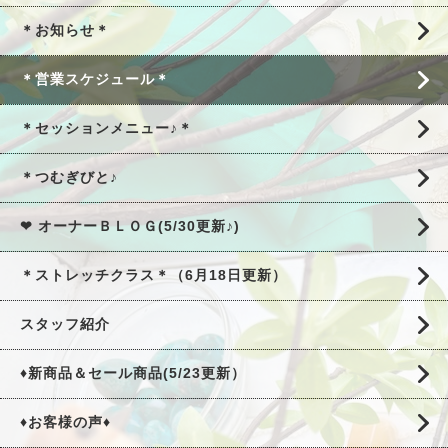
＊お知らせ＊
＊営業スケジュール＊
＊セッションメニュー♪＊
＊つむぎびと♪
❤ オーナーＢＬＯＧ(5/30更新♪)
＊ストレッチクラス＊（6月18日更新）
スタッフ紹介
♦新商品＆セール商品(5/23更新）
♦お客様の声♦