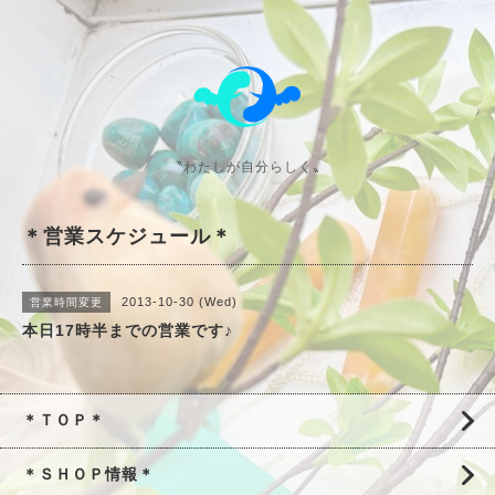
〝わたしが自分らしく〟
＊営業スケジュール＊
2013-10-30 (Wed)
営業時間変更
本日17時半までの営業です♪
＊ＴＯＰ＊
＊ＳＨＯＰ情報＊