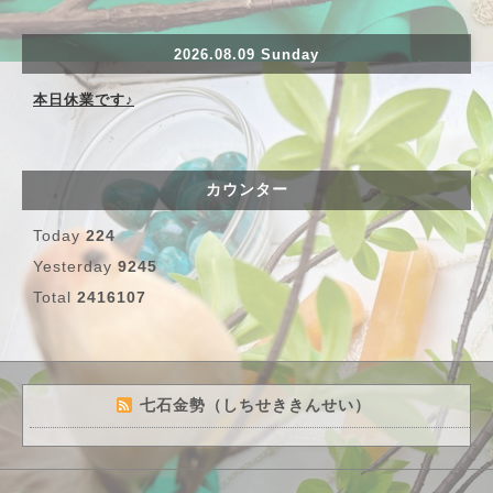
2026.08.09 Sunday
本日休業です♪
カウンター
Today
224
Yesterday
9245
Total
2416107
七石金勢（しちせききんせい）