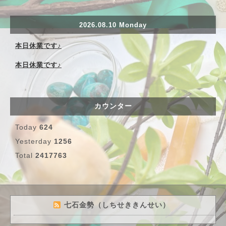
2026.08.10 Monday
本日休業です♪
本日休業です♪
カウンター
Today
624
Yesterday
1256
Total
2417763
七石金勢（しちせききんせい）