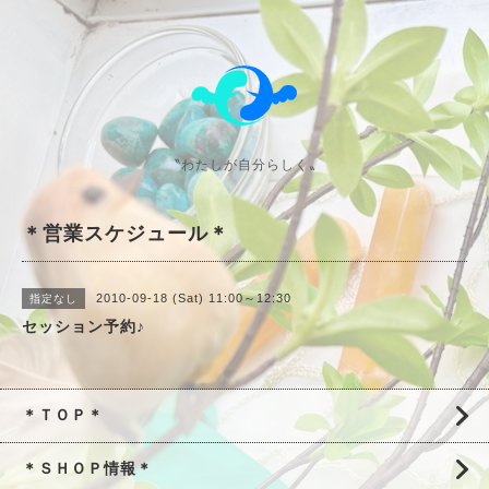
〝わたしが自分らしく〟
＊営業スケジュール＊
2010-09-18 (Sat) 11:00～12:30
指定なし
セッション予約♪
＊ＴＯＰ＊
＊ＳＨＯＰ情報＊