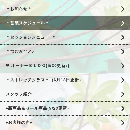
＊お知らせ＊
＊営業スケジュール＊
＊セッションメニュー♪＊
＊つむぎびと♪
❤ オーナーＢＬＯＧ(5/30更新♪)
＊ストレッチクラス＊（6月18日更新）
スタッフ紹介
♦新商品＆セール商品(5/23更新）
♦お客様の声♦