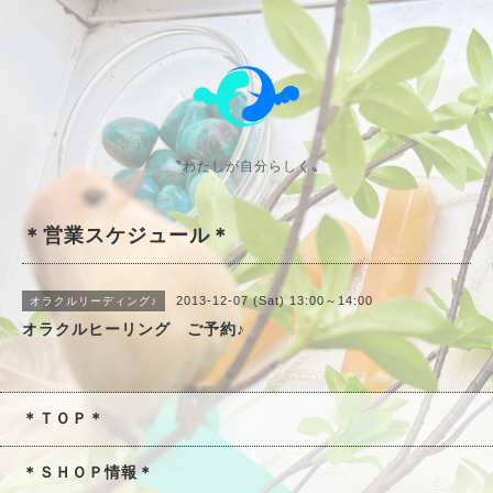
〝わたしが自分らしく〟
＊営業スケジュール＊
2013-12-07 (Sat) 13:00～14:00
オラクルリーディング♪
オラクルヒーリング ご予約♪
＊ＴＯＰ＊
＊ＳＨＯＰ情報＊