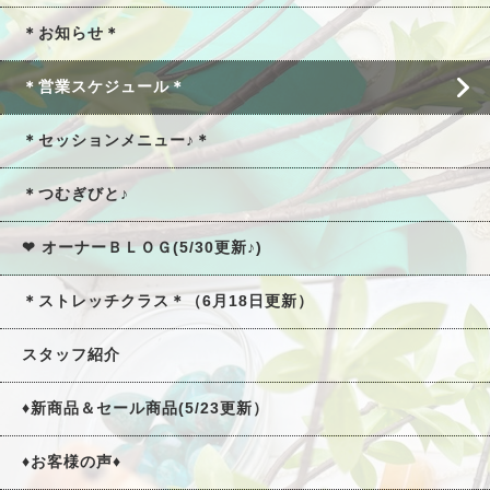
＊お知らせ＊
＊営業スケジュール＊
＊セッションメニュー♪＊
＊つむぎびと♪
❤ オーナーＢＬＯＧ(5/30更新♪)
＊ストレッチクラス＊（6月18日更新）
スタッフ紹介
♦新商品＆セール商品(5/23更新）
♦お客様の声♦