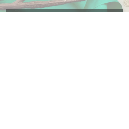
2026.08.07 Friday
本日休業です♪
カウンター
Today
1340
Yesterday
1671
Total
2401092
七石金勢（しちせききんせい）