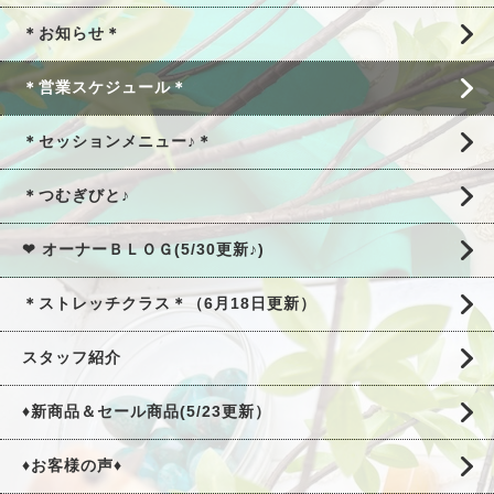
＊お知らせ＊
＊営業スケジュール＊
＊セッションメニュー♪＊
＊つむぎびと♪
❤ オーナーＢＬＯＧ(5/30更新♪)
＊ストレッチクラス＊（6月18日更新）
スタッフ紹介
♦新商品＆セール商品(5/23更新）
♦お客様の声♦