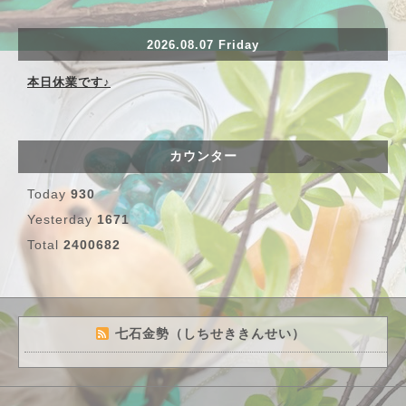
2026.08.07 Friday
本日休業です♪
カウンター
Today
930
Yesterday
1671
Total
2400682
七石金勢（しちせききんせい）