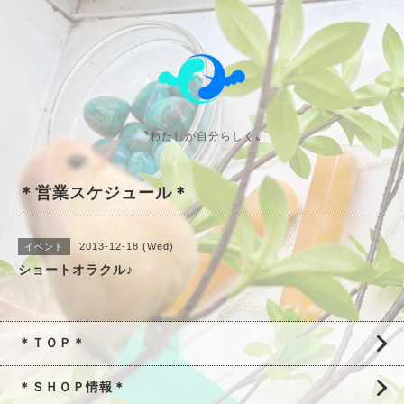
〝わたしが自分らしく〟
＊営業スケジュール＊
2013-12-18 (Wed)
イベント
ショートオラクル♪
＊ＴＯＰ＊
＊ＳＨＯＰ情報＊