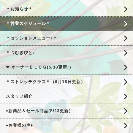
＊お知らせ＊
＊営業スケジュール＊
＊セッションメニュー♪＊
＊つむぎびと♪
❤ オーナーＢＬＯＧ(5/30更新♪)
＊ストレッチクラス＊（6月18日更新）
スタッフ紹介
♦新商品＆セール商品(5/23更新）
♦お客様の声♦