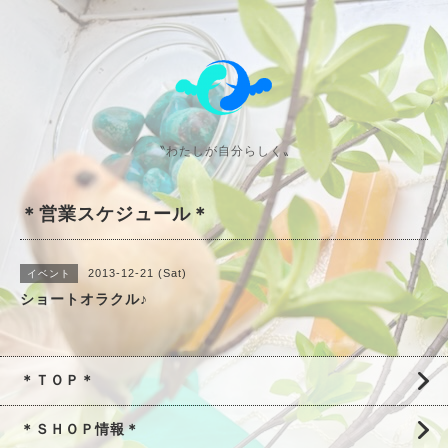
〝わたしが自分らしく〟
＊営業スケジュール＊
2013-12-21 (Sat)
イベント
ショートオラクル♪
＊ＴＯＰ＊
＊ＳＨＯＰ情報＊