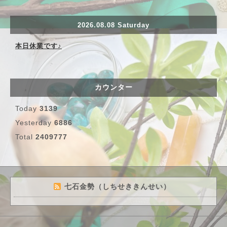
2026.08.08 Saturday
本日休業です♪
カウンター
Today
3139
Yesterday
6886
Total
2409777
七石金勢（しちせききんせい）