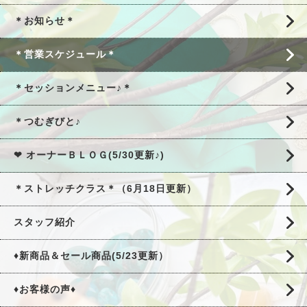
＊お知らせ＊
＊営業スケジュール＊
＊セッションメニュー♪＊
＊つむぎびと♪
❤ オーナーＢＬＯＧ(5/30更新♪)
＊ストレッチクラス＊（6月18日更新）
スタッフ紹介
♦新商品＆セール商品(5/23更新）
♦お客様の声♦