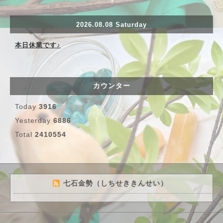
2026.08.08 Saturday
本日休業です♪
カウンター
Today
3916
Yesterday
6886
Total
2410554
七石金勢（しちせききんせい）