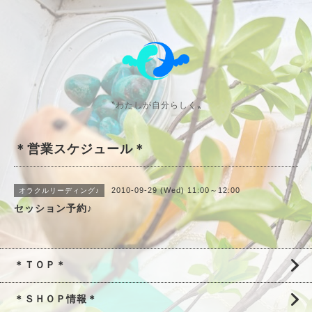
〝わたしが自分らしく〟
＊営業スケジュール＊
2010-09-29 (Wed) 11:00～12:00
オラクルリーディング♪
セッション予約♪
＊ＴＯＰ＊
＊ＳＨＯＰ情報＊