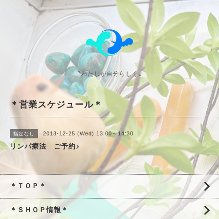
〝わたしが自分らしく〟
＊営業スケジュール＊
2013-12-25 (Wed) 13:00～14:30
指定なし
リンパ療法 ご予約♪
＊ＴＯＰ＊
＊ＳＨＯＰ情報＊