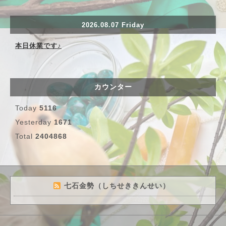
2026.08.07 Friday
本日休業です♪
カウンター
Today
5116
Yesterday
1671
Total
2404868
七石金勢（しちせききんせい）