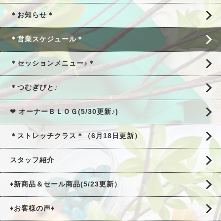
＊お知らせ＊
＊営業スケジュール＊
＊セッションメニュー♪＊
＊つむぎびと♪
❤ オーナーＢＬＯＧ(5/30更新♪)
＊ストレッチクラス＊（6月18日更新）
スタッフ紹介
♦新商品＆セール商品(5/23更新）
♦お客様の声♦