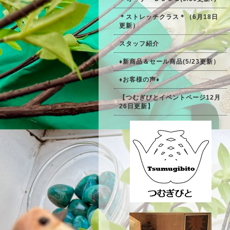
＊ストレッチクラス＊（6月18日
更新）
スタッフ紹介
♦新商品＆セール商品(5/23更新）
♦お客様の声♦
【つむぎびとイベントページ12月
26日更新】