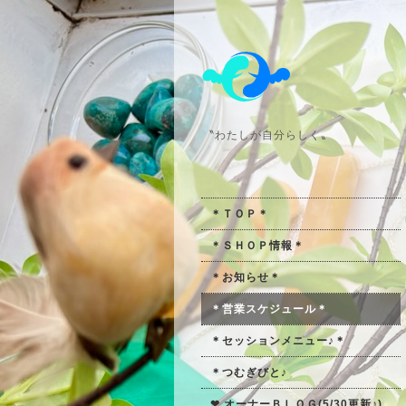
〝わたしが自分らしく〟
＊ＴＯＰ＊
＊ＳＨＯＰ情報＊
＊お知らせ＊
＊営業スケジュール＊
＊セッションメニュー♪＊
＊つむぎびと♪
❤ オーナーＢＬＯＧ(5/30更新♪)