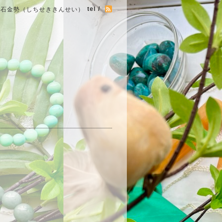
tel /
七石金勢（しちせききんせい）