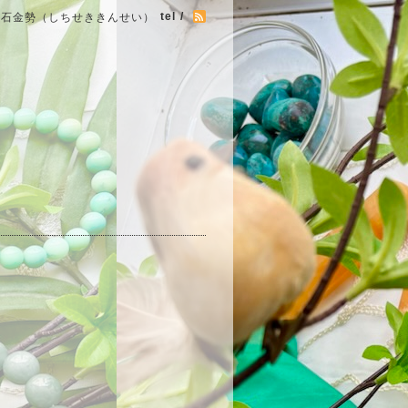
tel /
七石金勢（しちせききんせい）