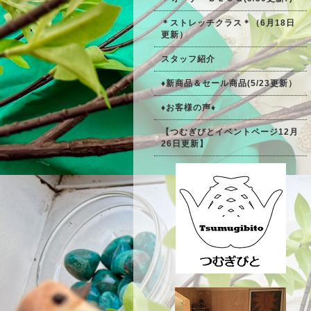
＊ストレッチクラス＊（6月18日
更新）
スタッフ紹介
♦新商品＆セール商品(5/23更新）
♦お客様の声♦
【つむぎびとイベントページ12月
26日更新】