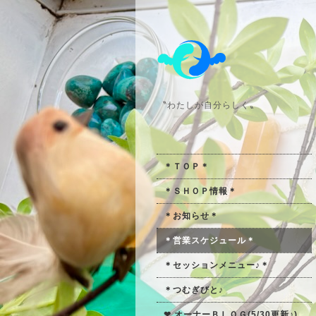
〝わたしが自分らしく〟
＊ＴＯＰ＊
＊ＳＨＯＰ情報＊
＊お知らせ＊
＊営業スケジュール＊
＊セッションメニュー♪＊
＊つむぎびと♪
❤ オーナーＢＬＯＧ(5/30更新♪)