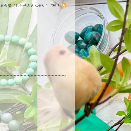
tel /
七石金勢（しちせききんせい）