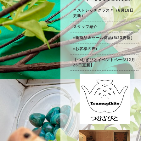
＊ストレッチクラス＊（6月18日
更新）
スタッフ紹介
♦新商品＆セール商品(5/23更新）
♦お客様の声♦
【つむぎびとイベントページ12月
26日更新】