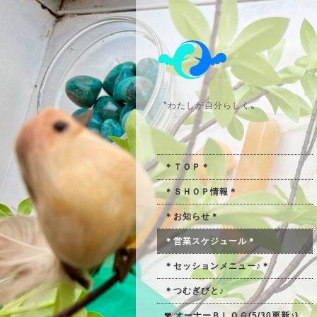
〝わたしが自分らしく〟
＊ＴＯＰ＊
＊ＳＨＯＰ情報＊
＊お知らせ＊
＊営業スケジュール＊
＊セッションメニュー♪＊
＊つむぎびと♪
❤ オーナーＢＬＯＧ(5/30更新♪)