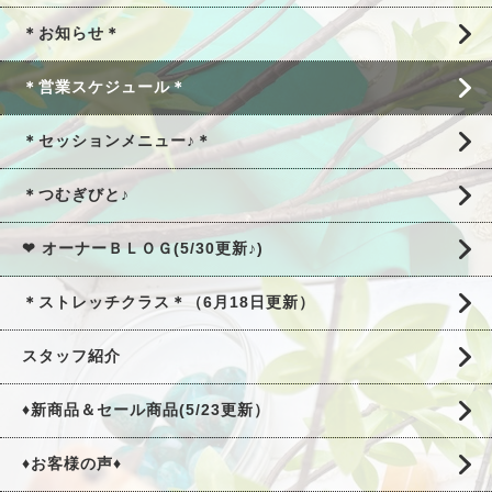
＊お知らせ＊
＊営業スケジュール＊
＊セッションメニュー♪＊
＊つむぎびと♪
❤ オーナーＢＬＯＧ(5/30更新♪)
＊ストレッチクラス＊（6月18日更新）
スタッフ紹介
♦新商品＆セール商品(5/23更新）
♦お客様の声♦