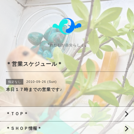
〝わたしが自分らしく〟
＊営業スケジュール＊
2010-09-26 (Sun)
指定なし
本日１７時までの営業です♪
＊ＴＯＰ＊
＊ＳＨＯＰ情報＊