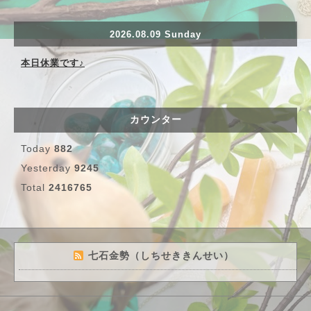
2026.08.09 Sunday
本日休業です♪
カウンター
Today
882
Yesterday
9245
Total
2416765
七石金勢（しちせききんせい）