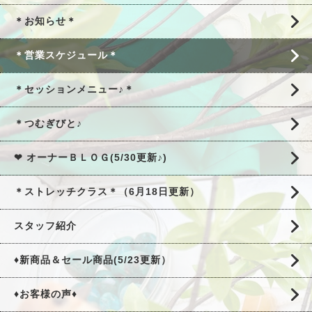
＊お知らせ＊
＊営業スケジュール＊
＊セッションメニュー♪＊
＊つむぎびと♪
❤ オーナーＢＬＯＧ(5/30更新♪)
＊ストレッチクラス＊（6月18日更新）
スタッフ紹介
♦新商品＆セール商品(5/23更新）
♦お客様の声♦