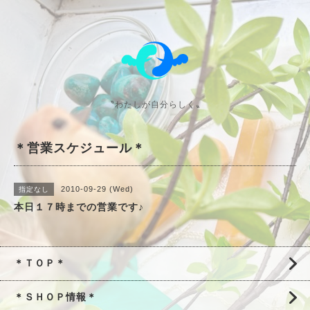
〝わたしが自分らしく〟
＊営業スケジュール＊
2010-09-29 (Wed)
指定なし
本日１７時までの営業です♪
＊ＴＯＰ＊
＊ＳＨＯＰ情報＊