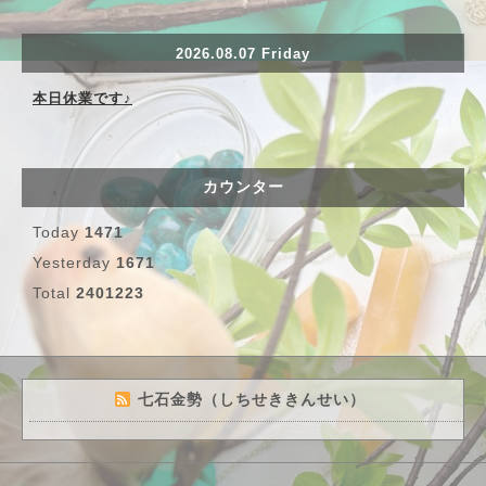
2026.08.07 Friday
本日休業です♪
カウンター
Today
1471
Yesterday
1671
Total
2401223
七石金勢（しちせききんせい）