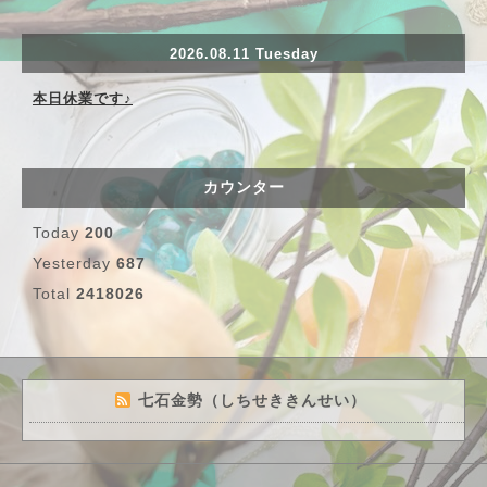
2026.08.11 Tuesday
本日休業です♪
カウンター
Today
200
Yesterday
687
Total
2418026
七石金勢（しちせききんせい）