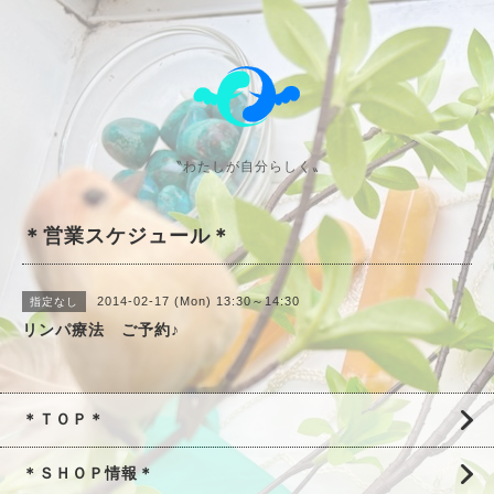
〝わたしが自分らしく〟
＊営業スケジュール＊
2014-02-17 (Mon) 13:30～14:30
指定なし
リンパ療法 ご予約♪
＊ＴＯＰ＊
＊ＳＨＯＰ情報＊