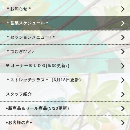
＊お知らせ＊
＊営業スケジュール＊
＊セッションメニュー♪＊
＊つむぎびと♪
❤ オーナーＢＬＯＧ(5/30更新♪)
＊ストレッチクラス＊（6月18日更新）
スタッフ紹介
♦新商品＆セール商品(5/23更新）
♦お客様の声♦