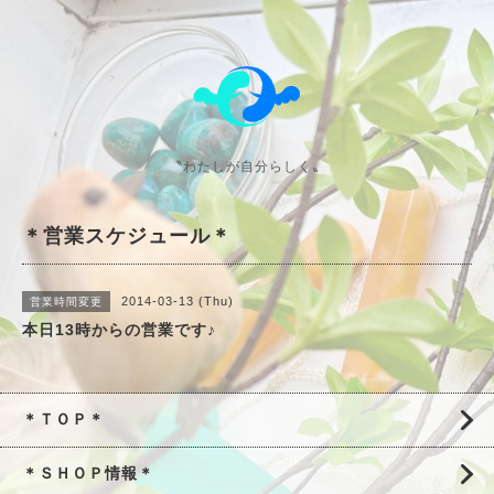
〝わたしが自分らしく〟
＊営業スケジュール＊
2014-03-13 (Thu)
営業時間変更
本日13時からの営業です♪
＊ＴＯＰ＊
＊ＳＨＯＰ情報＊