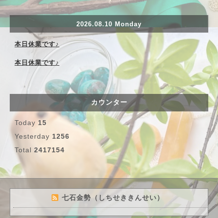
2026.08.10 Monday
本日休業です♪
本日休業です♪
カウンター
Today
15
Yesterday
1256
Total
2417154
七石金勢（しちせききんせい）